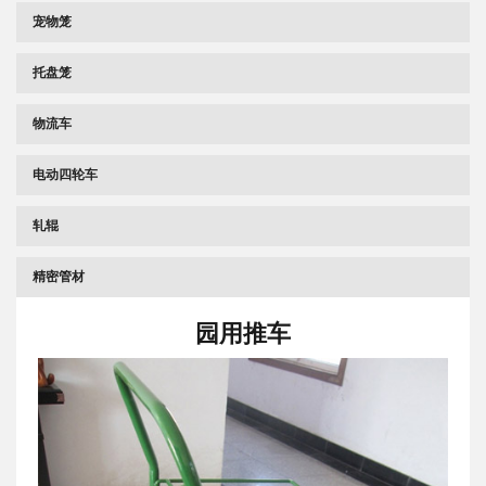
宠物笼
托盘笼
物流车
电动四轮车
轧辊
精密管材
园用推车