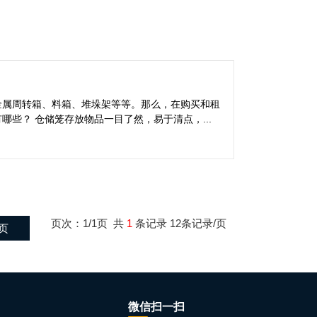
金属周转箱、料箱、堆垛架等等。那么，在购买和租
些？ 仓储笼存放物品一目了然，易于清点，...
页次：1/1页 共
1
条记录 12条记录/页
页
微信扫一扫