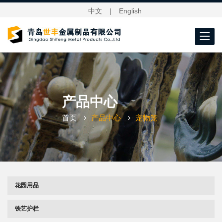
中文
|
English
Toggle
navigat
产品中心
首页
产品中心
宠物笼
花园用品
铁艺护栏