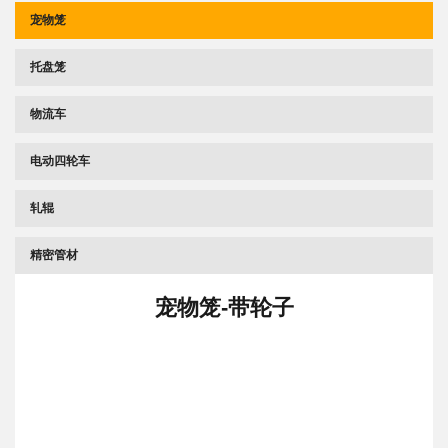
宠物笼
托盘笼
物流车
电动四轮车
轧辊
精密管材
宠物笼-带轮子