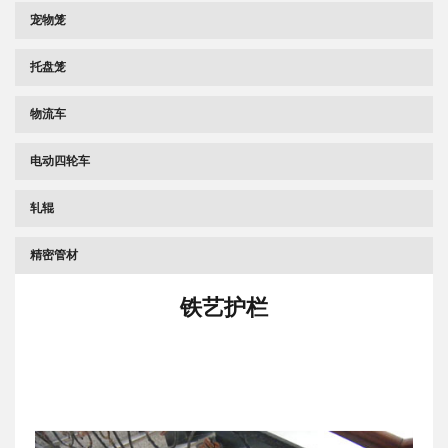
宠物笼
托盘笼
物流车
电动四轮车
轧辊
精密管材
铁艺护栏