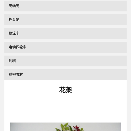
宠物笼
托盘笼
物流车
电动四轮车
轧辊
精密管材
花架